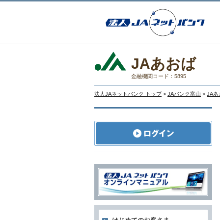
JAあおば
金融機関コード：5895
法人JAネットバンク トップ
>
JAバンク富山
>
JA