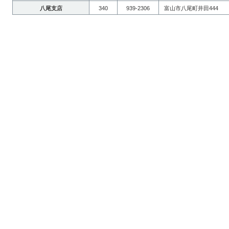
八尾支店
340
939-2306
富山市八尾町井田444