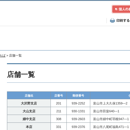
あおば
> 店舗一覧
店舗一覧
店舗名
店番号
郵便番号
大沢野支店
201
939-2252
富山市上大久保1359―2
大山支店
211
930-1331
富山市田畠640―1
婦中支店
308
939-2603
富山市婦中町羽根947―1
本店
331
939-2376
富山市八尾町福島471―1