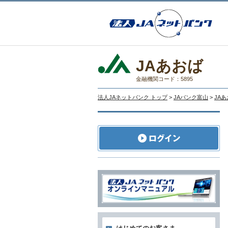
JAあおば
金融機関コード：5895
法人JAネットバンク トップ
>
JAバンク富山
>
JA