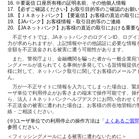
16. ※要返信 口座所有権の証明名前、その他個人情報
17. 【必ずご確認ください】お取引目的等のご確認のお願
18. 【ＪＡネットバンク】【要返信】お客様の直近の取引
19. 【JAバンク】お客様情報・取引目的等のご連絡
20. 【JAネットバンク】お客様の直近の取引における重要
不正サイトでは、JAネットバンクのログインID、ログイ
力が求められますが、上記情報やその他認証に必要な情報
全額を不正送金される被害に遭う可能性があります。
また、警視庁より、金融機関を騙った者から一般企業宛
ングメールが送られてくる事例が多発している旨情報提供が
様に対して、ネットバンク取引に関してお客様のメールア
ん。
万が一不正サイトに情報を入力してしまった場合は、緊
ーザ単位で利用停止がお客さまの端末で操作可能です。操
ら、法人ＪＡネットバンクヘルプデスクにお問い合わせく
不正送金の被害に遭われた場合は、お客様の所在地管轄の
絡・ご相談ください。
(※)ユーザ単位での利用停止の操作方法は「
よくあるご質問
参照ください。
＜フィッシングメールによる被害に遭わないために＞