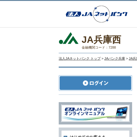
JA兵庫西
金融機関コード：7288
法人JAネットバンク トップ
>
JAバンク兵庫
>
JA