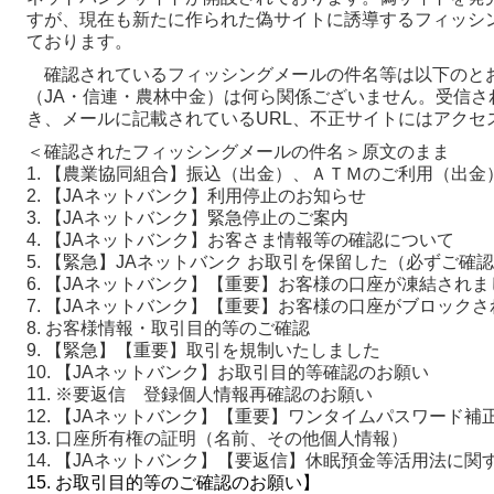
すが、現在も新たに作られた偽サイトに誘導するフィッシ
ております。
確認されているフィッシングメールの件名等は以下のとお
（JA・信連・農林中金）は何ら関係ございません。受信さ
き、メールに記載されているURL、不正サイトにはアクセ
＜確認されたフィッシングメールの件名＞原文のまま
1. 【農業協同組合】振込（出金）、ＡＴＭのご利用（出
2. 【JAネットバンク】利用停止のお知らせ
3. 【JAネットバンク】緊急停止のご案内
4. 【JAネットバンク】お客さま情報等の確認について
5. 【緊急】JAネットバンク お取引を保留した（必ずご確
6. 【JAネットバンク】【重要】お客様の口座が凍結されま
7. 【JAネットバンク】【重要】お客様の口座がブロック
8. お客様情報・取引目的等のご確認
9. 【緊急】【重要】取引を規制いたしました
10. 【JAネットバンク】お取引目的等確認のお願い
11. ※要返信 登録個人情報再確認のお願い
12. 【JAネットバンク】【重要】ワンタイムパスワード
13. 口座所有権の証明（名前、その他個人情報）
14. 【JAネットバンク】【要返信】休眠預金等活用法に関
15. お取引目的等のご確認のお願い】