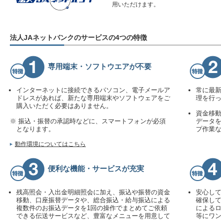
用いただけます。
法人JAネットバンクのサービスの4つの特徴
専用端末・ソフトウエアが不要
インターネットに接続できるパソコン、電子メールア
常に最
ドレスがあれば、新たな専用端末やソフトウェアをご
理を行
購入いただく必要はありません。
資金移
※ 振込・振替の承認時などに、スマートフォンが必須
データを
となります。
プ作業
動作環境についてはこちら
便利な機能・サービスが充実
残高照会・入出金明細照会に加え、振込や振替の資金
安心し
移動、口座振替データや、総合振込・給与振込による
確保し
複数件のお振込データを1回の操作でまとめてご依頼
によるロ
できる伝送サービスなど、豊富なメニューを用意して
等にワン