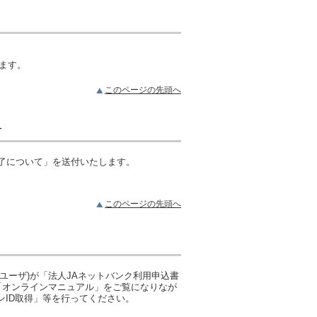
ます。
このページの先頭へ
付
完了について」を送付いたします。
このページの先頭へ
ユーザ)が「法人JAネットバンク利用申込書
、「オンラインマニュアル」をご覧になりなが
ンID取得」等を行ってください。