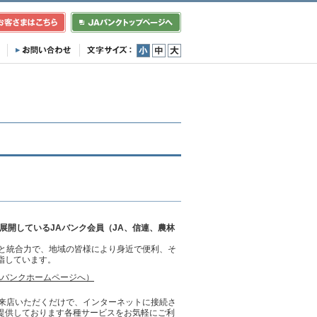
小
中
大
展開しているJAバンク会員（JA、信連、農林
クと統合力で、地域の皆様により身近で便利、そ
指しています。
Aバンクホームページへ）
ご来店いただくだけで、インターネットに接続さ
ご提供しております各種サービスをお気軽にご利