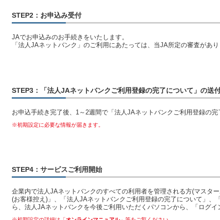
STEP2：お申込み受付
JAでお申込みのお手続きをいたします。
「法人JAネットバンク」のご利用にあたっては、当JA所定の審査があり
STEP3：「法人JAネットバンクご利用登録の完了について」の送
お申込手続き完了後、1～2週間で「法人JAネットバンクご利用登録の
※初期設定に必要な情報が届きます。
STEP4：サービスご利用開始
企業内で法人JAネットバンクのすべての利用者を管理される方(マスター
(お客様控え)」、「法人JAネットバンクご利用登録の完了について」
ら、法人JAネットバンクを今後ご利用いただくパソコンから、「ログイ
※初期設定の詳細は「
オンラインマニュアル
」等をご覧ください。