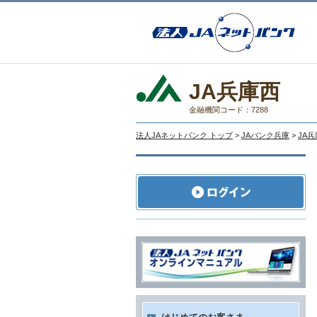
JA兵庫西
金融機関コード：7288
法人JAネットバンク トップ
>
JAバンク兵庫
>
JA