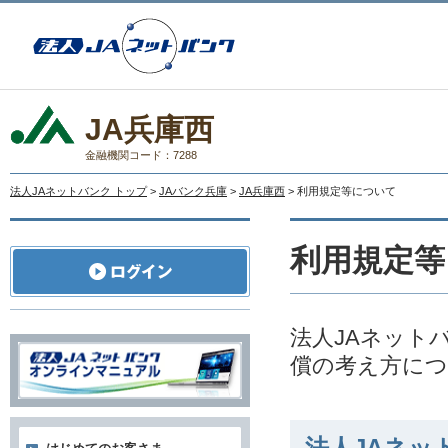
JA兵庫西
金融機関コード：7288
法人JAネットバンク トップ
>
JAバンク兵庫
>
JA兵庫西
> 利用規定等について
利用規定等
法人JAネット
償の考え方に