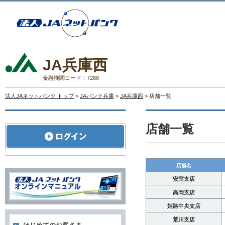
JA兵庫西
金融機関コード：7288
法人JAネットバンク トップ
>
JAバンク兵庫
>
JA兵庫西
> 店舗一覧
店舗一覧
店舗名
安室支店
高岡支店
姫路中央支店
荒川支店