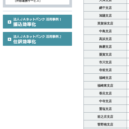
大津支店
（外部連携サービス）
網干支店
旭陽支店
英賀保支店
中島支店
高浜支店
飾磨支店
粟賀支店
市川支店
寺前支店
福崎支店
福崎東支店
香呂支店
中寺支店
置塩支店
前之庄支店
菅野南支店