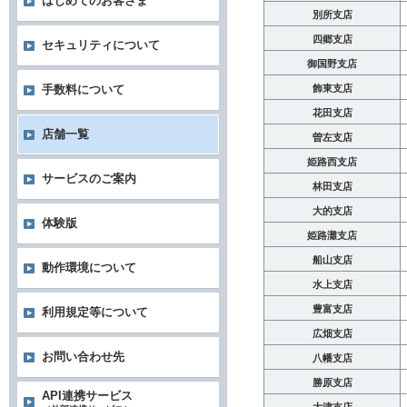
はじめてのお客さま
別所支店
四郷支店
セキュリティについて
御国野支店
飾東支店
手数料について
花田支店
店舗一覧
曽左支店
姫路西支店
サービスのご案内
林田支店
大的支店
体験版
姫路灘支店
船山支店
動作環境について
水上支店
豊富支店
利用規定等について
広畑支店
お問い合わせ先
八幡支店
勝原支店
API連携サービス