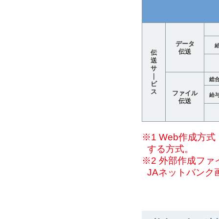
データ
伝送
伝
送
サ
｜
総
ビ
ス
ファイル
給
伝送
※1 Web作成
する方式。
※2 外部作成フ
JAネットバンク