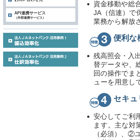
資金移動や総
JA（信連）
API連携サービス
（外部連携サービス）
業務から解放
便利な
残高照会・入
替データや、
回の操作でま
ューを用意し
セキュ
安心してご利
ます。主な対
（必須）、②