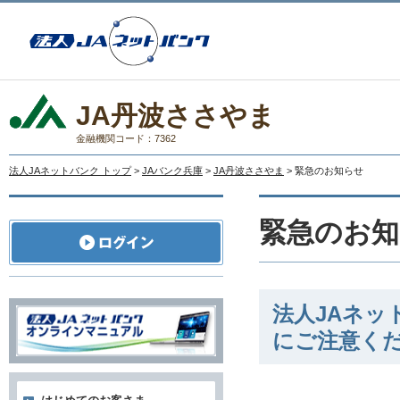
JA丹波ささやま
金融機関コード：7362
法人JAネットバンク トップ
>
JAバンク兵庫
>
JA丹波ささやま
> 緊急のお知らせ
緊急のお知
法人JAネ
にご注意く