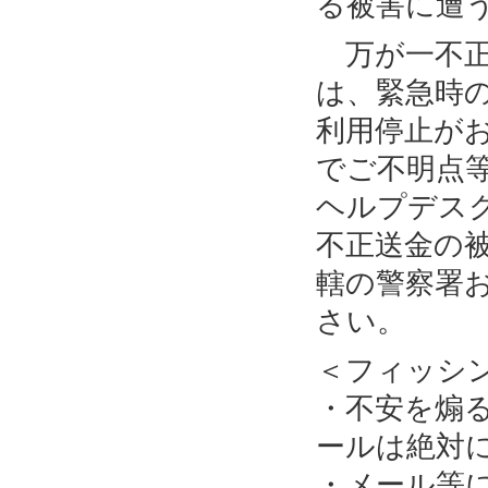
る被害に遭
万が一不正
は、緊急時
利用停止が
でご不明点
ヘルプデス
不正送金の
轄の警察署
さい。
＜フィッシ
・不安を煽
ールは絶対
・メール等