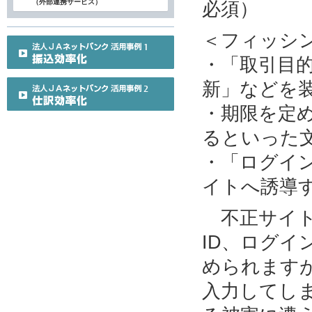
（外部連携サービス）
必須）
＜フィッシ
・「取引目
新」などを
・期限を定
るといった
・「ログイ
イトへ誘導
不正サイト
ID、ログ
められます
入力してし