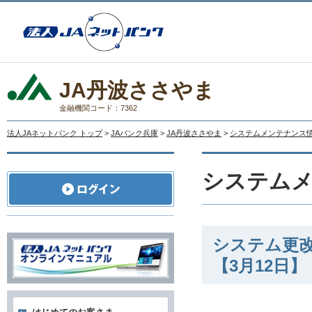
JA丹波ささやま
金融機関コード：7362
法人JAネットバンク トップ
>
JAバンク兵庫
>
JA丹波ささやま
>
システムメンテナンス
システム
システム更
【3月12日】