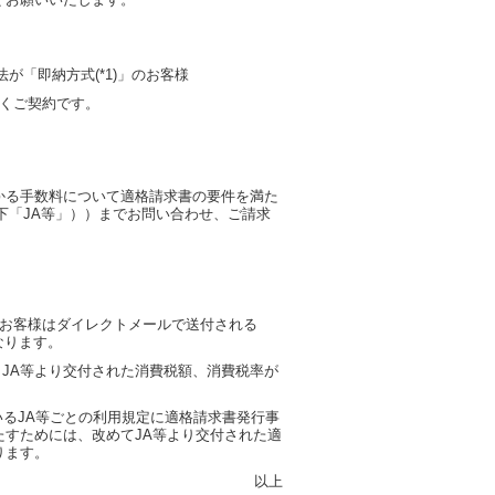
が「即納方式(*1)」のお客様
だくご契約です。
かる手数料について適格請求書の要件を満た
下「JA等」））までお問い合わせ、ご請求
るお客様はダイレクトメールで送付される
になります。
、JA等より交付された消費税額、消費税率が
れているJA等ごとの利用規定に適格請求書発行事
すためには、改めてJA等より交付された適
ります。
以上