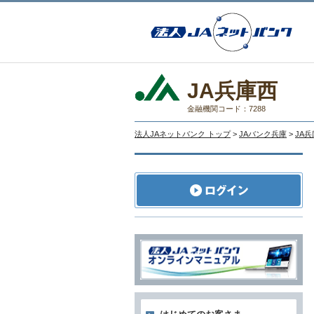
JA兵庫西
金融機関コード：7288
法人JAネットバンク トップ
>
JAバンク兵庫
>
JA