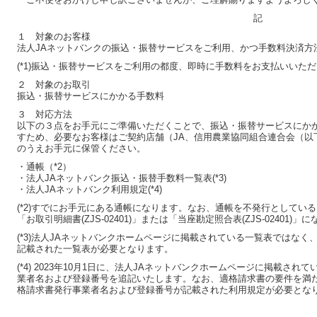
記
１ 対象のお客様
法人JAネットバンクの振込・振替サービスをご利用、かつ手数料決済方法
(*1)振込・振替サービスをご利用の都度、即時に手数料をお支払いいた
２ 対象のお取引
振込・振替サービスにかかる手数料
３ 対応方法
以下の３点をお手元にご準備いただくことで、振込・振替サービスにか
すため、必要なお客様はご契約店舗（JA、信用農業協同組合連合会（以
のうえお手元に保管ください。
・通帳（*2）
・法人JAネットバンク振込・振替手数料一覧表(*3)
・法人JAネットバンク利用規定(*4)
(*2)すでにお手元にある通帳になります。なお、通帳を不発行としてい
「お取引明細書(ZJS-02401)」または「当座勘定照合表(ZJS-02401)」
(*3)法人JAネットバンクホームページに掲載されている一覧表ではなく
記載された一覧表が必要となります。
(*4) 2023年10月1日に、法人JAネットバンクホームページに掲載さ
業者名および登録番号を追記いたします。なお、適格請求書の要件を満た
格請求書発行事業者名および登録番号が記載された利用規定が必要とな