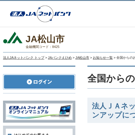
JA松山市
金融機関コード：8425
法人JAネットバンク トップ
>
JAバンクえひめ
>
JA松山市
>
お知らせ一覧
> 全国からの
全国から
法人ＪＡネ
ンアップに