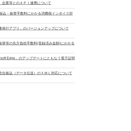
）企業等とのＡＰＩ連携について
の振込・振替手数料にかかる消費税インボイス対
書発行アプリ」のバージョンアップについて
替等の先方負担手数料(登録済み金額)にかかる
oft Edge」のアップデートにともなう電子証明
総合振込（データ伝送）のＸＭＬ対応について