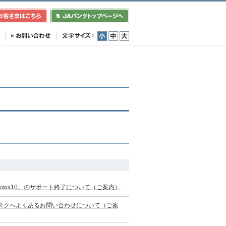
小
中
大
ows10」のサポート終了について（ご案内）
スクへよくあるお問い合わせについて（ご案