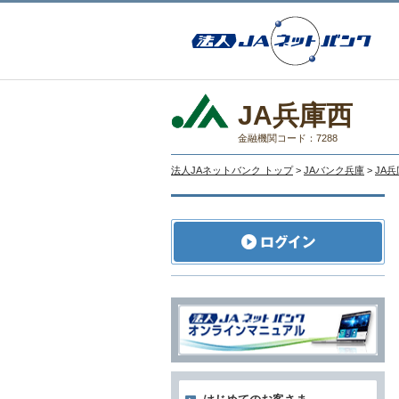
JA兵庫西
金融機関コード：7288
法人JAネットバンク トップ
>
JAバンク兵庫
>
JA