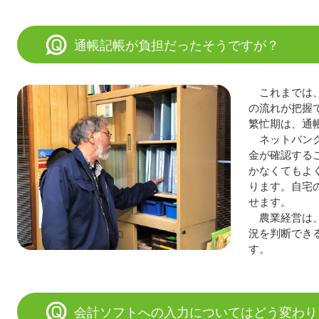
通帳記帳が負担だったそうですが？
これまでは
の流れが把握
繁忙期は、通
ネットバン
金が確認する
かなくてもよ
ります。自宅
せます。
農業経営は
況を判断でき
す。
会計ソフトへの入力についてはどう変わり