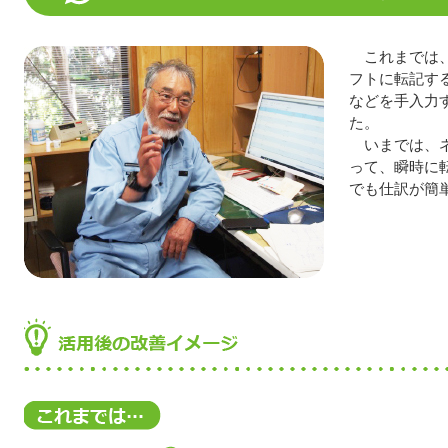
これまでは
フトに転記す
などを手入力
た。
いまでは、
って、瞬時に
でも仕訳が簡