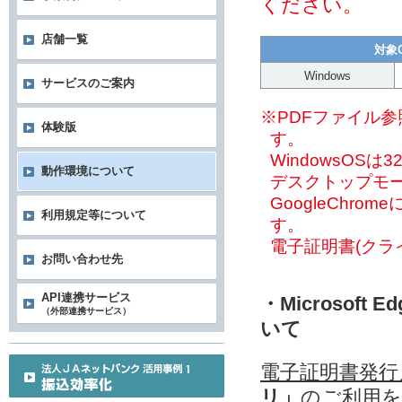
ください。
店舗一覧
対象
Windows
サービスのご案内
※PDFファイル参
体験版
す。
WindowsOSは3
動作環境について
デスクトップモ
GoogleChr
利用規定等について
す。
電子証明書(クラ
お問い合わせ先
API連携サービス
・Microso
（外部連携サービス）
いて
電子証明書発行
リ」
のご利用