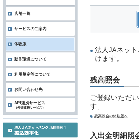
店舗一覧
サービスのご案内
体験版
法人JAネッ
けます。
動作環境について
利用規定等について
残高照会
お問い合わせ先
ご登録いただ
API連携サービス
す。
（外部連携サービス）
残高照会の体験版へ
入出金明細照