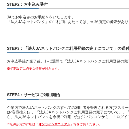
STEP2：お申込み受付
JAでお申込みのお手続きをいたします。
「法人JAネットバンク」のご利用にあたっては、当JA所定の審査があり
STEP3：「法人JAネットバンクご利用登録の完了について」の送
お申込手続き完了後、1～2週間で「法人JAネットバンクご利用登録の
※初期設定に必要な情報が届きます。
STEP4：サービスご利用開始
企業内で法人JAネットバンクのすべての利用者を管理される方(マスター
(お客様控え)」、「法人JAネットバンクご利用登録の完了について」
ら、法人JAネットバンクを今後ご利用いただくパソコンから、「ログイ
※初期設定の詳細は「
オンラインマニュアル
」等をご覧ください。