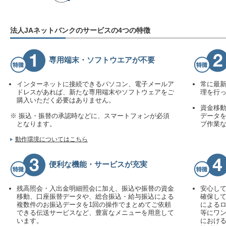
法人JAネットバンクのサービスの4つの特徴
専用端末・ソフトウエアが不要
インターネットに接続できるパソコン、電子メールア
常に最
ドレスがあれば、新たな専用端末やソフトウェアをご
理を行
購入いただく必要はありません。
資金移
※ 振込・振替の承認時などに、スマートフォンが必須
データを
となります。
プ作業
動作環境についてはこちら
便利な機能・サービスが充実
残高照会・入出金明細照会に加え、振込や振替の資金
安心し
移動、口座振替データや、総合振込・給与振込による
確保し
複数件のお振込データを1回の操作でまとめてご依頼
によるロ
できる伝送サービスなど、豊富なメニューを用意して
等にワン
います。
における