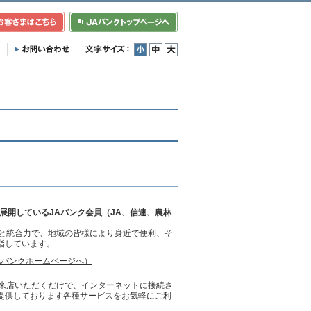
小
中
大
展開しているJAバンク会員（JA、信連、農林
クと統合力で、地域の皆様により身近で便利、そ
指しています。
Aバンクホームページへ）
ご来店いただくだけで、インターネットに接続さ
ご提供しております各種サービスをお気軽にご利