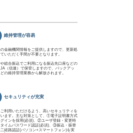
維持管理が容易
新の金融機関情報をご提供しますので、更新処
っていただく手間が不要となります。
動や総合振込でご利用になる振込先口座などの
JA（信連）で保管しますので、バックアッ
などの維持管理業務から解放されます。
セキュリティが充実
てご利用いただけるよう、高いセキュリティを
ています。主な対策として、①電子証明書方式
グインを採用(必須)、②ユーザ登録・変更時
タイムパスワード認証(必須)、③振込・振替
二経路認証(パソコン+スマートフォン)を実