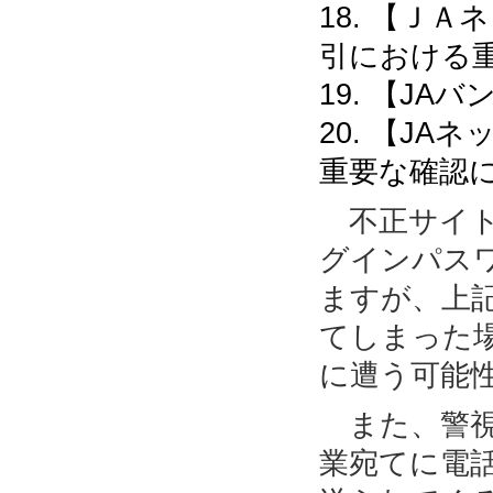
18. 【Ｊ
引における
19. 【J
20. 【J
重要な確認
不正サイト
グインパス
ますが、上
てしまった
に遭う可能
また、警視
業宛てに電