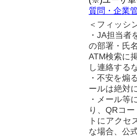
質問・企業管
＜フィッシ
・JA担当
の部署・氏名
ATM検索に
し連絡する
・不安を煽
ールは絶対
・メール等
り、QRコ
トにアクセ
な場合、公