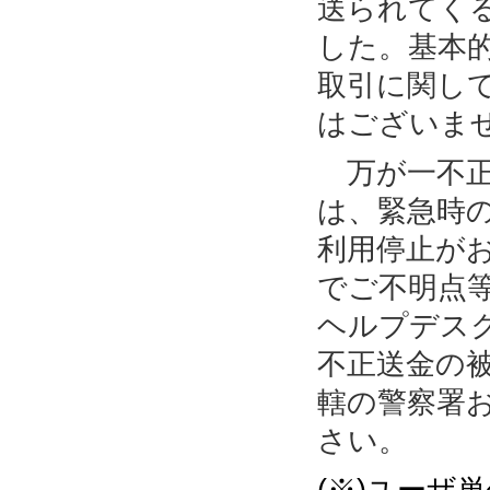
送られてく
した。基本
取引に関し
はございま
万が一不正
は、緊急時
利用停止が
でご不明点
ヘルプデス
不正送金の
轄の警察署
さい。
(※)ユーザ