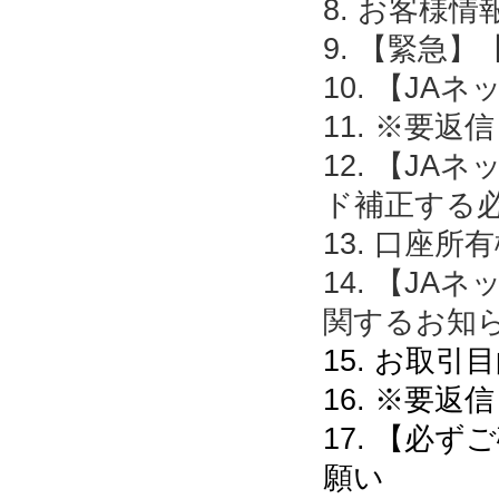
8. お客様
9. 【緊急
10. 【J
11. ※要
12. 【J
ド補正する
13. 口座
14. 【J
関するお知
15. お取
16. ※要
17. 【必
願い