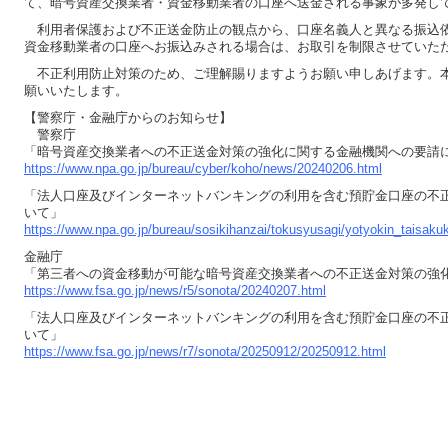
て、暗号資産交換業者・資金移動業者の口座へ送金される事象が多発し
利用者保護および不正送金防止の観点から、口座名義人と異なる振込
資金移動業者の口座へお振込みされる場合は、お取引を制限させていた
不正利用防止対策のため、ご理解賜りますようお願い申しあげます。本
願いいたします。
【警察庁・金融庁からのお知らせ】
警察庁
「暗号資産交換業者への不正送金対策の強化に関する金融機関への要請
https://www.npa.go.jp/bureau/cyber/koho/news/20240206.html
「法人口座及びインターネットバンキングの利用を含む預貯金口座の不
いて」
https://www.npa.go.jp/bureau/sosikihanzai/tokusyusagi/yotyokin_taisak
金融庁
「第三者への資金移動が可能な暗号資産交換業者への不正送金対策の強
https://www.fsa.go.jp/news/r5/sonota/20240207.html
「法人口座及びインターネットバンキングの利用を含む預貯金口座の不
いて」
https://www.fsa.go.jp/news/r7/sonota/20250912/20250912.html