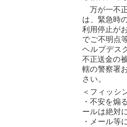
万が一不正
は、緊急時
利用停止が
でご不明点
ヘルプデス
不正送金の
轄の警察署
さい。
＜フィッシ
・不安を煽
ールは絶対
・メール等