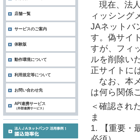
現在、法人
ィッシング
店舗一覧
JAネット
サービスのご案内
す。偽サイ
体験版
すが、フィ
ルを削除い
動作環境について
正サイトに
利用規定等について
なお、本メ
は何ら関係
お問い合わせ先
＜確認され
API連携サービス
（外部連携サービス）
ま
1. 【重要
必須）