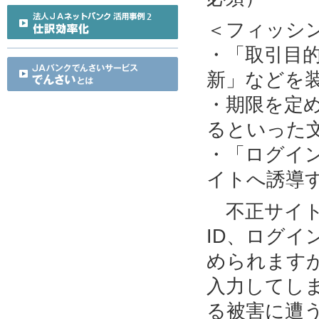
＜フィッシ
・「取引目
新」などを
・期限を定
るといった
・「ログイ
イトへ誘導
不正サイト
ID、ログ
められます
入力してし
る被害に遭