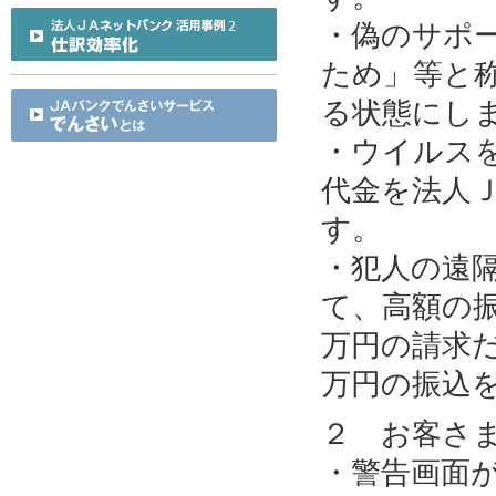
・偽のサポ
ため」等と
る状態にし
・ウイルス
代金を法人
す。
・犯人の遠
て、高額の
万円の請求だ
万円の振込
２ お客さ
・警告画面