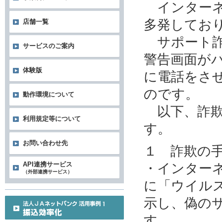
インターネ
多発してお
店舗一覧
サポート詐
サービスのご案内
警告画面が
体験版
に電話をさ
のです。
動作環境について
以下、詐欺
利用規定等について
す。
お問い合わせ先
１ 詐欺の
・インター
API連携サービス
（外部連携サービス）
に「ウイル
示し、偽の
す。