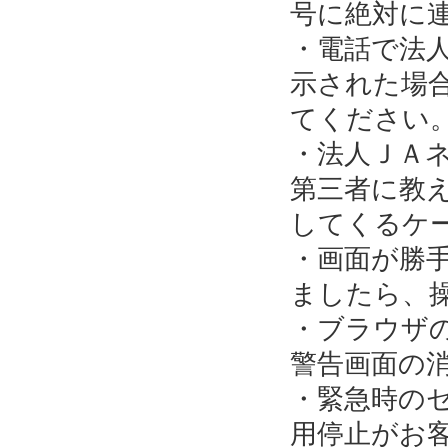
号に絶対に
・電話で法
示された場
てください
・法人ＪＡ
第三者に教
してくるケ
・画面が勝
ましたら、
・ブラウザ
警告画面の
・緊急時の
用停止がお