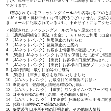
すが、現在も新たに作られた偽サイトに誘導するフィッシ
ております。
確認されているフィッシングメールの件名等は以下のとお
（JA・信連・農林中金）は何ら関係ございません。受信さ
き、メールに記載されているURL、不正サイトにはアクセ
＜確認されたフィッシングメールの件名＞原文のまま
1. 【農業協同組合】振込（出金）、ＡＴＭのご利用（出
2. 【JAネットバンク】利用停止のお知らせ
3. 【JAネットバンク】緊急停止のご案内
4. 【JAネットバンク】お客さま情報等の確認について
5. 【緊急】JAネットバンク お取引を保留した（必ずご確
6. 【JAネットバンク】【重要】お客様の口座が凍結されま
7. 【JAネットバンク】【重要】お客様の口座がブロック
8. お客様情報・取引目的等のご確認
9. 【緊急】【重要】取引を規制いたしました
10. 【JAネットバンク】お取引目的等確認のお願い
11. ※要返信 登録個人情報再確認のお願い
12. 【JAネットバンク】【重要】ワンタイムパスワード
13. 口座所有権の証明（名前、その他個人情報）
14. 【JAネットバンク】【要返信】休眠預金等活用法に関
15. お取引目的等のご確認のお願い】
16. ※要返信 口座所有権の証明名前、その他個人情報