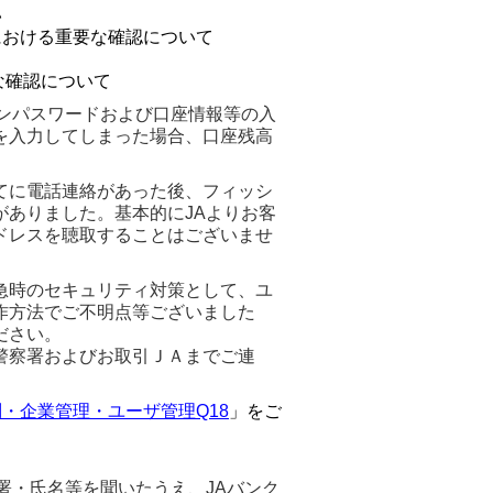
い
における重要な確認について
な確認について
ンパスワードおよび口座情報等の入
を入力してしまった場合、口座残高
てに電話連絡があった後、フィッシ
ありました。基本的にJAよりお客
ドレスを聴取することはございませ
急時のセキュリティ対策として、ユ
作方法でご不明点等ございました
ださい。
警察署およびお取引ＪＡまでご連
・企業管理・ユーザ管理Q18
」をご
署・氏名等を聞いたうえ、JAバンク