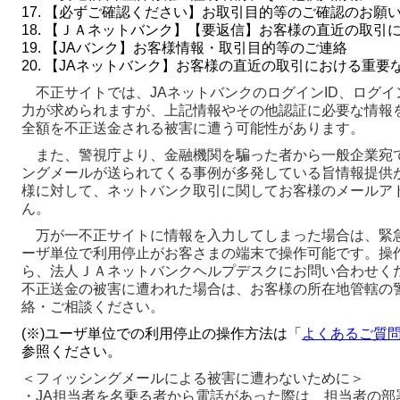
17. 【必ずご確認ください】お取引目的等のご確認のお願
18. 【ＪＡネットバンク】【要返信】お客様の直近の取引
19. 【JAバンク】お客様情報・取引目的等のご連絡
20. 【JAネットバンク】お客様の直近の取引における重要
不正サイトでは、JAネットバンクのログインID、ログイ
力が求められますが、上記情報やその他認証に必要な情報
全額を不正送金される被害に遭う可能性があります。
また、警視庁より、金融機関を騙った者から一般企業宛
ングメールが送られてくる事例が多発している旨情報提供が
様に対して、ネットバンク取引に関してお客様のメールア
ん。
万が一不正サイトに情報を入力してしまった場合は、緊
ーザ単位で利用停止がお客さまの端末で操作可能です。操
ら、法人ＪＡネットバンクヘルプデスクにお問い合わせく
不正送金の被害に遭われた場合は、お客様の所在地管轄の
絡・ご相談ください。
(※)ユーザ単位での利用停止の操作方法は「
よくあるご質問
参照ください。
＜フィッシングメールによる被害に遭わないために＞
・JA担当者を名乗る者から電話があった際は、担当者の部