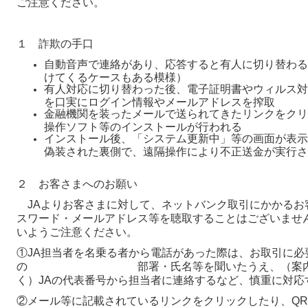
ご注意ください。
１ 詐欺の手口
自動音声で連絡があり、応答すると有人に切り替わる
けてくるケースもある模様）
有人対応に切り替わった後、電子証明書やウィルス対
を口実にログイン情報やメールアドレスを搾取
金融機関を装ったメールで送られてきたリンクをクリ
操作ソフト等のインストールが行われる
インストール後、「システム更新中」等の画面が表示
偽装された裏側で、遠隔操作により不正送金が実行さ
２ お客さまへのお願い
JAよりお客さまに対して、ネットバンク取引にかかるお客
スワード・メールアドレス等を聴取することはございませ
いようご注意ください。
①JA担当者を名乗る者から電話があった際は、お取引に必
の 部署・氏名等を聞いたうえ、（案内され
く）JAの代表番号から担当者に連絡するなど、慎重に対応
②メール等に記載されているリンクをクリックしたり、QR