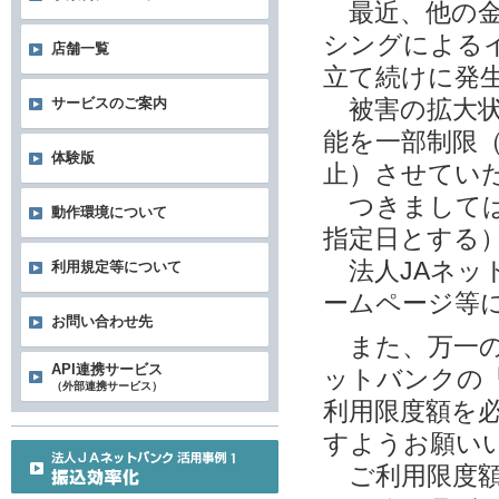
最近、他の金
シングによる
店舗一覧
立て続けに発
サービスのご案内
被害の拡大状
能を一部制限
体験版
止）させてい
つきましては
動作環境について
指定日とする
法人JAネッ
利用規定等について
ームページ等
お問い合わせ先
また、万一の
API連携サービス
ットバンクの
（外部連携サービス）
利用限度額を
すようお願い
ご利用限度額