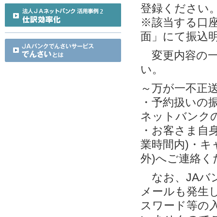
登録ください
※該当する口
面」にて振込
変更内容の一
い。
～万が一不正
・予約扱いの
ネットバンク
・お客さま自身
業時間内)・キ
外)へご連絡く
なお、JAバ
メールも発生し
スワード等の