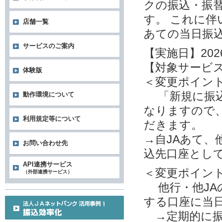
クの振込・振
す。 これに
店舗一覧
あての当日振
サービスのご案内
【実施日】202
【対象サービ
体験版
＜変更ポイン
「新規に振込
動作環境について
なりますので
利用規定等について
だきます。
→自JAあて、
お問い合わせ先
込先口座とし
API連携サービス
＜変更ポイン
（外部連携サービス）
他行・他JA
する口座に当
→定期的に振