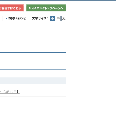
小
中
大
【3月12日】