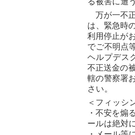
る被害に遭
万が一不正
は、緊急時
利用停止が
でご不明点
ヘルプデス
不正送金の
轄の警察署
さい。
＜フィッシ
・不安を煽
ールは絶対
・メール等