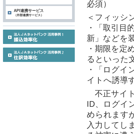
必須）
API連携サービス
＜フィッシ
（外部連携サービス）
・「取引目
新」などを
・期限を定
るといった
・「ログイ
イトへ誘導
不正サイト
ID、ログ
められます
入力してし