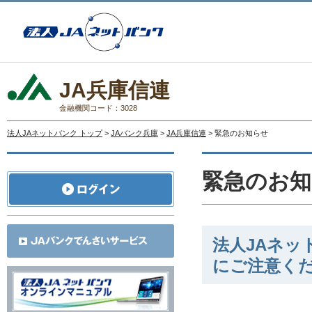
JA兵庫信連
金融機関コード：3028
法人JAネットバンク トップ
>
JAバンク兵庫
>
JA兵庫信連
> 緊急のお知らせ
緊急のお知
法人JAネ
にご注意く