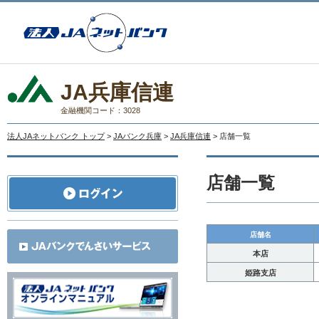
JA兵庫信連
金融機関コード：3028
法人JAネットバンク トップ
>
JAバンク兵庫
>
JA兵庫信連
> 店舗一覧
店舗一覧
店舗名
本店
姫路支店