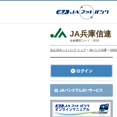
JA兵庫信連
金融機関コード：3028
法人JAネットバンク トップ
>
JAバンク兵庫
>
JA