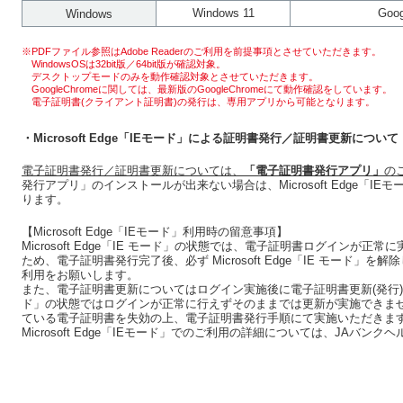
Windows 11
Goog
Windows
※PDFファイル参照はAdobe Readerのご利用を前提事項とさせていただきます。
WindowsOSは32bit版／64bit版が確認対象。
デスクトップモードのみを動作確認対象とさせていただきます。
GoogleChromeに関しては、最新版のGoogleChromeにて動作確認をしています。
電子証明書(クライアント証明書)の発行は、専用アプリから可能となります。
・Microsoft Edge「IEモード」による証明書発行／証明書更新について
電子証明書発行／証明書更新については、
「電子証明書発行アプリ」
の
発行アプリ」のインストールが出来ない場合は、Microsoft Edge「
ります。
【Microsoft Edge「IEモード」利用時の留意事項】
Microsoft Edge「IE モード」の状態では、電子証明書ログインが
ため、電子証明書発行完了後、必ず Microsoft Edge「IE モード」を解除し
利用をお願いします。
また、電子証明書更新についてはログイン実施後に電子証明書更新(発行)が必要な事
ド」の状態ではログインが正常に行えずそのままでは更新が実施できま
ている電子証明書を失効の上、電子証明書発行手順にて実施いただきま
Microsoft Edge「IEモード」でのご利用の詳細については、JAバ