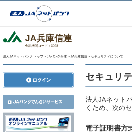
JA兵庫信連
金融機関コード：3028
法人JAネットバンク トップ
>
JAバンク兵庫
>
JA兵庫信連
> セキュリティについて
セキュリ
法人JAネット
くため、次の
電子証明書方