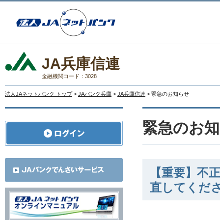
JA兵庫信連
金融機関コード：3028
法人JAネットバンク トップ
>
JAバンク兵庫
>
JA兵庫信連
> 緊急のお知らせ
緊急のお知
【重要】不
直してくだ