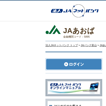
JAあおば
金融機関コード：5895
法人JAネットバンク トップ
>
JAバンク富山
>
JA