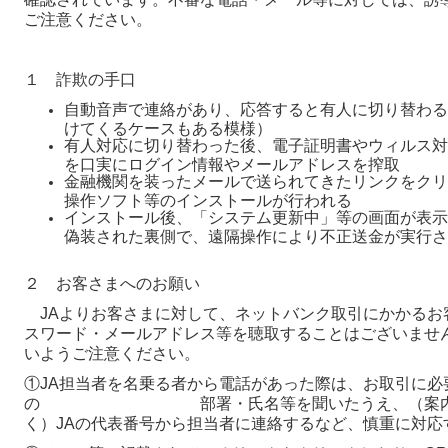
ご注意ください。
１ 詐欺の手口
自動音声で連絡があり、応答すると有人に切り替わる
けてくるケースもある模様）
有人対応に切り替わった後、電子証明書やウィルス対
を口実にログイン情報やメールアドレスを搾取
金融機関を装ったメールで送られてきたリンクをクリ
操作ソフト等のインストールが行われる
インストール後、「システム更新中」等の画面が表示
偽装された裏側で、遠隔操作により不正送金が実行さ
２ お客さまへのお願い
JAよりお客さまに対して、ネットバンク取引にかかるお客
スワード・メールアドレス等を聴取することはございませ
いようご注意ください。
①JA担当者を名乗る者から電話があった際は、お取引に必
の 部署・氏名等を聞いたうえ、（案内され
く）JAの代表番号から担当者に連絡するなど、慎重に対応