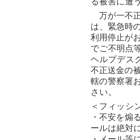
る被害に遭
万が一不正
は、緊急時
利用停止が
でご不明点
ヘルプデス
不正送金の
轄の警察署
さい。
＜フィッシ
・不安を煽
ールは絶対
・メール等