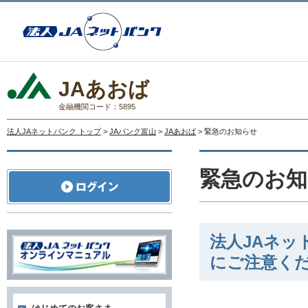
JAあおば
金融機関コード：5895
法人JAネットバンク トップ
>
JAバンク富山
>
JAあおば
> 緊急のお知らせ
緊急のお知
法人JAネ
にご注意く