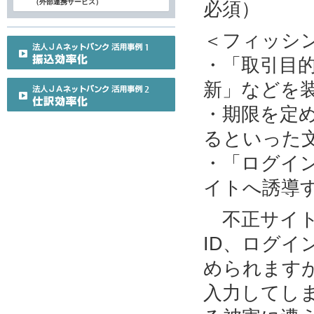
（外部連携サービス）
必須）
＜フィッシ
・「取引目
新」などを
・期限を定
るといった
・「ログイ
イトへ誘導
不正サイト
ID、ログ
められます
入力してし