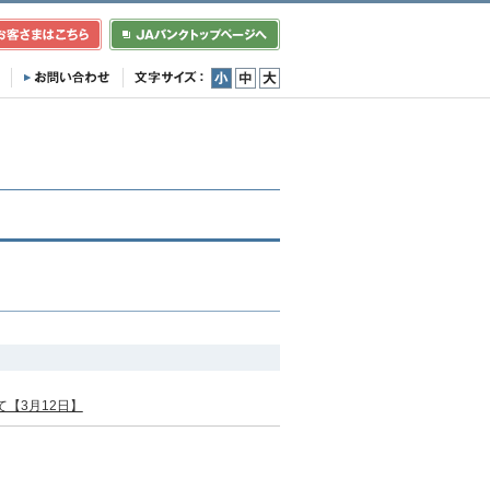
小
中
大
【3月12日】