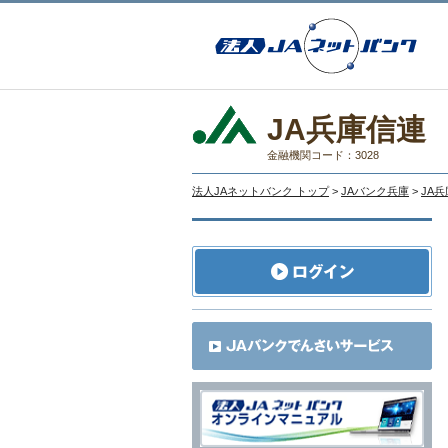
JA兵庫信連
金融機関コード：3028
法人JAネットバンク トップ
>
JAバンク兵庫
>
JA