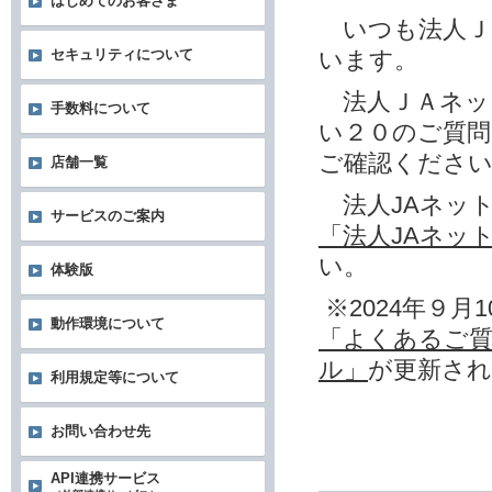
はじめてのお客さま
いつも法人Ｊ
います。
セキュリティについて
法人ＪＡネッ
手数料について
い２０のご質
ご確認くださ
店舗一覧
法人JAネッ
サービスのご案内
「法人JAネッ
い。
体験版
※2024年９月1
動作環境について
「よくあるご質
ル」
が更新さ
利用規定等について
お問い合わせ先
API連携サービス