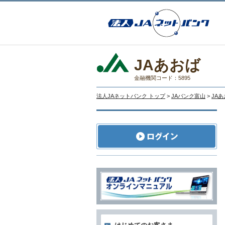
JAあおば
金融機関コード：5895
法人JAネットバンク トップ
>
JAバンク富山
>
JA