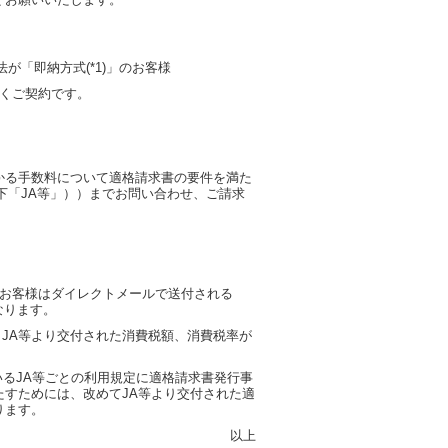
が「即納方式(*1)」のお客様
だくご契約です。
かる手数料について適格請求書の要件を満た
下「JA等」））までお問い合わせ、ご請求
るお客様はダイレクトメールで送付される
になります。
、JA等より交付された消費税額、消費税率が
れているJA等ごとの利用規定に適格請求書発行事
すためには、改めてJA等より交付された適
ります。
以上