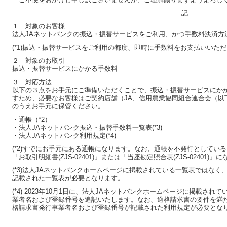
記
１ 対象のお客様
法人JAネットバンクの振込・振替サービスをご利用、かつ手数料決済方法
(*1)振込・振替サービスをご利用の都度、即時に手数料をお支払いいた
２ 対象のお取引
振込・振替サービスにかかる手数料
３ 対応方法
以下の３点をお手元にご準備いただくことで、振込・振替サービスにか
すため、必要なお客様はご契約店舗（JA、信用農業協同組合連合会（以
のうえお手元に保管ください。
・通帳（*2）
・法人JAネットバンク振込・振替手数料一覧表(*3)
・法人JAネットバンク利用規定(*4)
(*2)すでにお手元にある通帳になります。なお、通帳を不発行としてい
「お取引明細書(ZJS-02401)」または「当座勘定照合表(ZJS-02401)」
(*3)法人JAネットバンクホームページに掲載されている一覧表ではなく
記載された一覧表が必要となります。
(*4) 2023年10月1日に、法人JAネットバンクホームページに掲載さ
業者名および登録番号を追記いたします。なお、適格請求書の要件を満た
格請求書発行事業者名および登録番号が記載された利用規定が必要とな