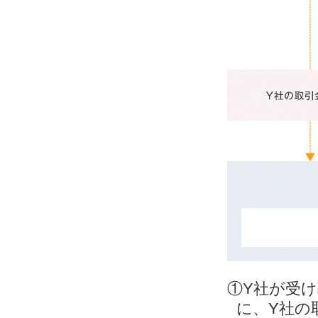
①Y社が受
に、Y社の