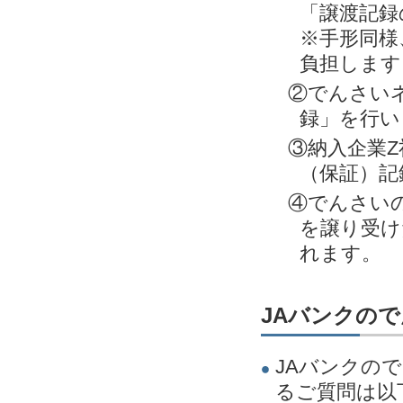
「譲渡記録
※手形同様
負担します
②でんさい
録」を行い
③納入企業Z
（保証）記
④でんさい
を譲り受け
れます。
JAバンクの
JAバンクの
るご質問は以