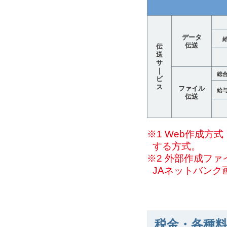
データ
伝送
伝
送
サ
｜
総
ビ
ス
ファイル
給
伝送
※1 Web作成
する方式。
※2 外部作成フ
JAネットバンク
税金・各種料