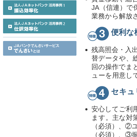
JA（信連）
業務から解放
便利な
残高照会・入
替データや、
回の操作でま
ューを用意し
セキュ
安心してご利
ます。主な対
（必須）、②
（必須）、③