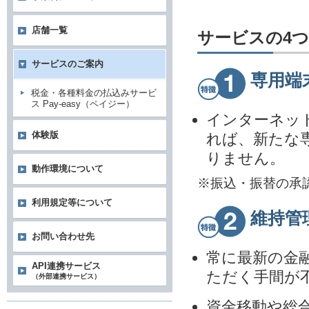
店舗一覧
サービスの4
サービスのご案内
専用端
税金・各種料金の払込みサービ
ス Pay-easy（ペイジー）
インターネッ
体験版
れば、新たな
りません。
動作環境について
※振込・振替の承
利用規定等について
維持管
お問い合わせ先
常に最新の金
API連携サービス
ただく手間が
（外部連携サービス）
資金移動や総