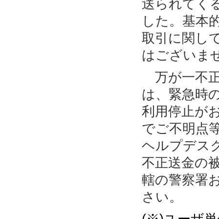
送られてく
した。基本
取引に関し
はございま
万が一不正
は、緊急時
利用停止が
でご不明点
ヘルプデス
不正送金の
轄の警察署
さい。
(※)ユーザ