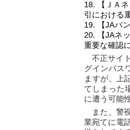
18. 【Ｊ
引における
19. 【J
20. 【J
重要な確認
不正サイト
グインパス
ますが、上
てしまった
に遭う可能
また、警視
業宛てに電