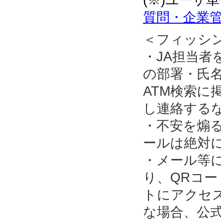
質問・企業管
＜フィッシ
・JA担当
の部署・氏名
ATM検索に
し連絡する
・不安を煽
ールは絶対
・メール等
り、QRコ
トにアクセ
な場合、公