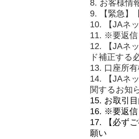
8. お客様
9. 【緊急
10. 【J
11. ※要
12. 【J
ド補正する
13. 口座
14. 【J
関するお知
15. お取
16. ※要
17. 【必
願い