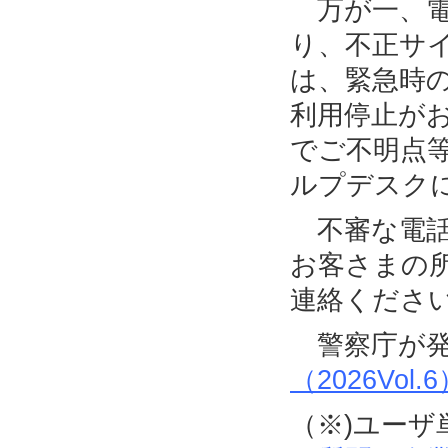
万が一、電
り、不正サ
は、緊急時
利用停止が
でご不明点
ルプデスク
不審な電話
お客さまの
連絡くださ
警察庁が発
（2026Vol.
（※)ユー