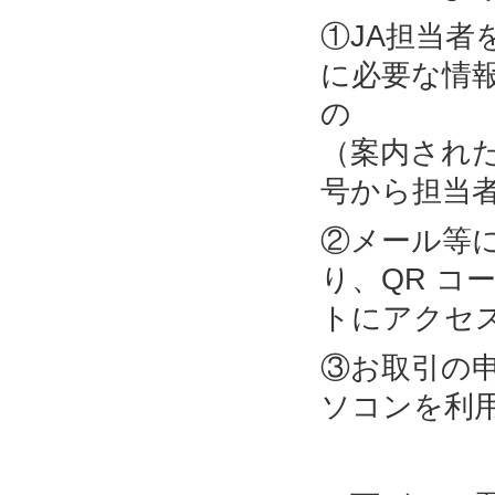
①JA担当
に必要な情
の 部
（案内され
号から担当
②メール等
り、QR コ
トにアクセ
③お取引の
ソコンを利