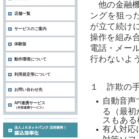
他の金融機
ングを狙っ
店舗一覧
が立て続け
サービスのご案内
操作を組み
体験版
電話・メー
行わないよ
動作環境について
利用規定等について
１ 詐欺の
お問い合わせ先
自動音声
API連携サービス
（外部連携サービス）
る（最初
スもある
有人対応
対策ソフ