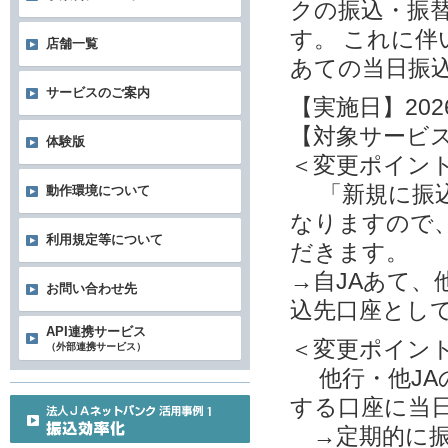
クの振込・振
す。 これに
店舗一覧
あての当日振
サービスのご案内
【実施日】202
【対象サービ
体験版
＜変更ポイン
「新規に振込
動作環境について
なりますので
利用規定等について
だきます。
→自JAあて、
お問い合わせ先
込先口座とし
API連携サービス
＜変更ポイン
（外部連携サービス）
他行・他JA
する口座に当
→定期的に振