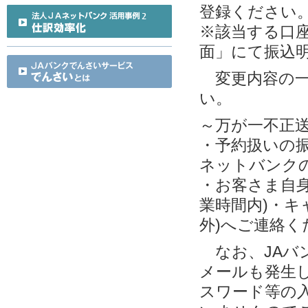
登録ください
※該当する口
面」にて振込
変更内容の一
い。
～万が一不正
・予約扱いの
ネットバンク
・お客さま自身
業時間内)・キ
外)へご連絡く
なお、JAバ
メールも発生し
スワード等の