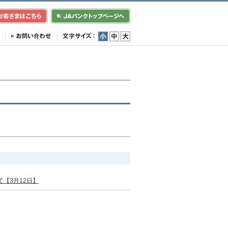
小
中
大
【3月12日】