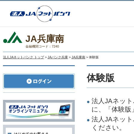
JA兵庫南
金融機関コード：7240
法人JAネットバンク トップ
>
JAバンク兵庫
>
JA兵庫南
> 体験版
体験版
法人JAネッ
に、「体験版
法人JAネッ
ください。