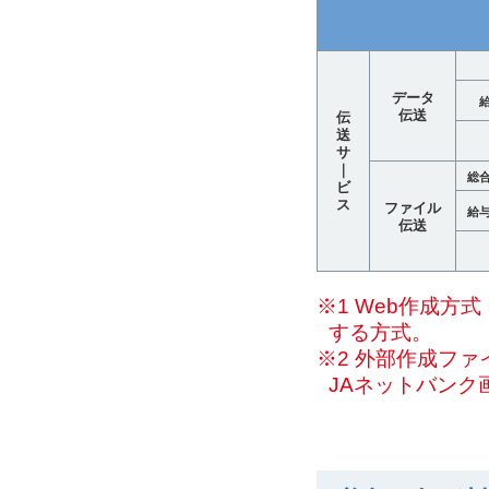
データ
伝送
伝
送
サ
｜
総
ビ
ス
ファイル
給
伝送
※1 Web作成
する方式。
※2 外部作成フ
JAネットバンク