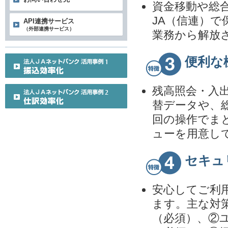
資金移動や総
JA（信連）
API連携サービス
（外部連携サービス）
業務から解放
便利な
残高照会・入
替データや、
回の操作でま
ューを用意し
セキュ
安心してご利
ます。主な対
（必須）、②