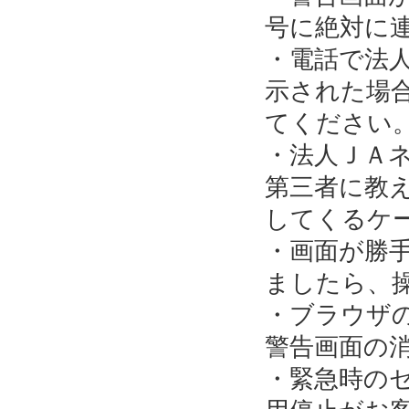
号に絶対に
・電話で法
示された場
てください
・法人ＪＡ
第三者に教
してくるケ
・画面が勝
ましたら、
・ブラウザ
警告画面の
・緊急時の