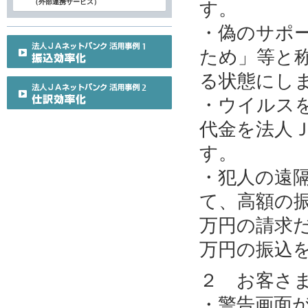
（外部連携サービス）
す。
・偽のサポ
ため」等と
る状態にし
・ウイルス
代金を法人
す。
・犯人の遠
て、高額の
万円の請求だ
万円の振込
２ お客さ
・警告画面