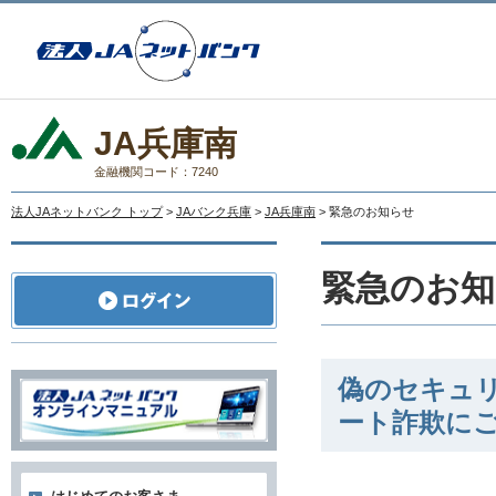
JA兵庫南
金融機関コード：7240
法人JAネットバンク トップ
>
JAバンク兵庫
>
JA兵庫南
> 緊急のお知らせ
緊急のお知
偽のセキュ
ート詐欺に