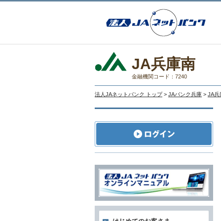
JA兵庫南
金融機関コード：7240
法人JAネットバンク トップ
>
JAバンク兵庫
>
JA