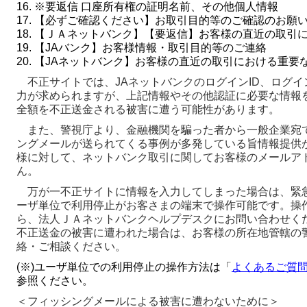
16. ※要返信 口座所有権の証明名前、その他個人情報
17. 【必ずご確認ください】お取引目的等のご確認のお願
18. 【ＪＡネットバンク】【要返信】お客様の直近の取引
19. 【JAバンク】お客様情報・取引目的等のご連絡
20. 【JAネットバンク】お客様の直近の取引における重要
不正サイトでは、JAネットバンクのログインID、ログイ
力が求められますが、上記情報やその他認証に必要な情報
全額を不正送金される被害に遭う可能性があります。
また、警視庁より、金融機関を騙った者から一般企業宛
ングメールが送られてくる事例が多発している旨情報提供が
様に対して、ネットバンク取引に関してお客様のメールア
ん。
万が一不正サイトに情報を入力してしまった場合は、緊
ーザ単位で利用停止がお客さまの端末で操作可能です。操
ら、法人ＪＡネットバンクヘルプデスクにお問い合わせく
不正送金の被害に遭われた場合は、お客様の所在地管轄の
絡・ご相談ください。
(※)ユーザ単位での利用停止の操作方法は「
よくあるご質問
参照ください。
＜フィッシングメールによる被害に遭わないために＞