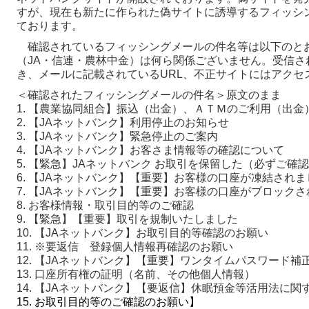
すが、現在も新たに作られた偽サイトに誘導するフィッシ
ております。
確認されているフィッシングメールの件名等は以下のとお
（JA・信連・農林中金）は何ら関係ございません。受信さ
き、メールに記載されているURL、不正サイトにはアクセ
＜確認されたフィッシングメールの件名＞原文のまま
1. 【農業協同組合】振込（出金）、ＡＴＭのご利用（出
2. 【JAネットバンク】利用停止のお知らせ
3. 【JAネットバンク】緊急停止のご案内
4. 【JAネットバンク】お客さま情報等の確認について
5. 【緊急】JAネットバンク お取引を保留した（必ずご確
6. 【JAネットバンク】【重要】お客様の口座が凍結されま
7. 【JAネットバンク】【重要】お客様の口座がブロック
8. お客様情報・取引目的等のご確認
9. 【緊急】【重要】取引を規制いたしました
10. 【JAネットバンク】お取引目的等確認のお願い
11. ※要返信 登録個人情報再確認のお願い
12. 【JAネットバンク】【重要】ワンタイムパスワード
13. 口座所有権の証明（名前、その他個人情報）
14. 【JAネットバンク】【要返信】休眠預金等活用法に関
15. お取引目的等のご確認のお願い】