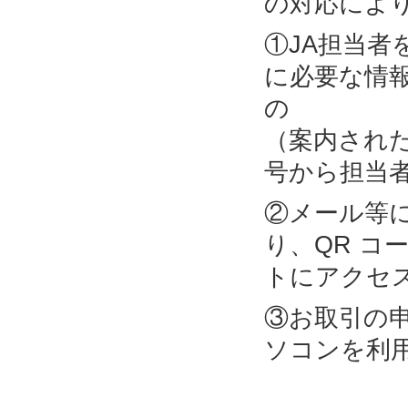
の対応によ
①JA担当
に必要な情
の 部
（案内され
号から担当
②メール等
り、QR コ
トにアクセ
③お取引の
ソコンを利