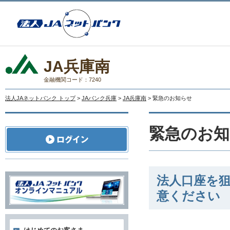
JA兵庫南
金融機関コード：7240
法人JAネットバンク トップ
>
JAバンク兵庫
>
JA兵庫南
> 緊急のお知らせ
緊急のお知
法人口座を
意ください