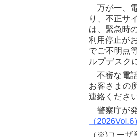
万が一、電
り、不正サ
は、緊急時
利用停止が
でご不明点
ルプデスク
不審な電話
お客さまの
連絡くださ
警察庁が発
（2026Vol.
（※)ユー