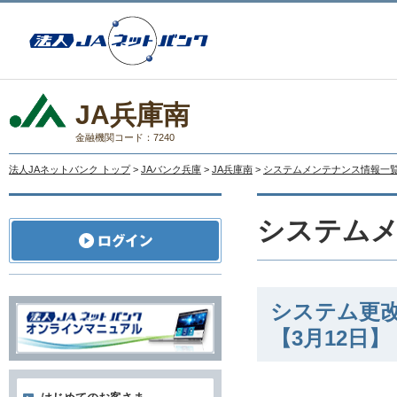
JA兵庫南
金融機関コード：7240
法人JAネットバンク トップ
>
JAバンク兵庫
>
JA兵庫南
>
システムメンテナンス情報一
システム
システム更
【3月12日】