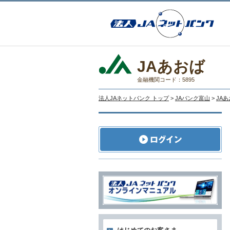
JAあおば
金融機関コード：5895
法人JAネットバンク トップ
>
JAバンク富山
>
JA