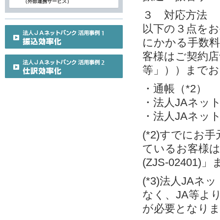
（外部連携サービス）
３ 対応方法
以下の３点をお
にかかる手数料
客様はご契約店
等」））までお
・通帳（*2）
・法人JAネット
・法人JAネット
(*2)すでに
ているお客様
(ZJS-0240
(*3)法人J
なく、JA等よ
が必要となり