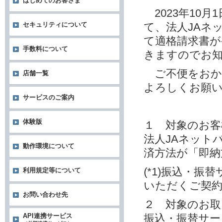
はじめてのお客さま
2023年10
て、法人JAネ
セキュリティについて
て適格請求書
手数料について
きますのでお
ご不便をおか
店舗一覧
よろしくお願
サービスのご案内
体験版
１ 対象のお客
法人JAネット
動作環境について
済方法が「即納方
(*1)振込・
利用規定等について
いただくご契
お問い合わせ先
２ 対象のお取
振込・振替サー
API連携サービス