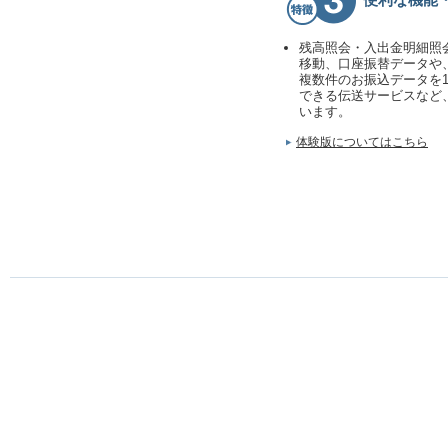
便利な機能
残高照会・入出金明細照
移動、口座振替データや
複数件のお振込データを
できる伝送サービスなど
います。
体験版についてはこちら